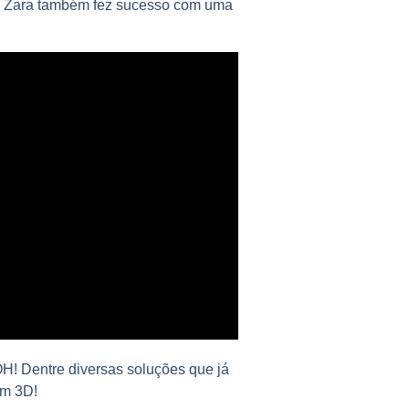
as Zara também fez sucesso com uma
H! Dentre diversas soluções que já
em 3D!