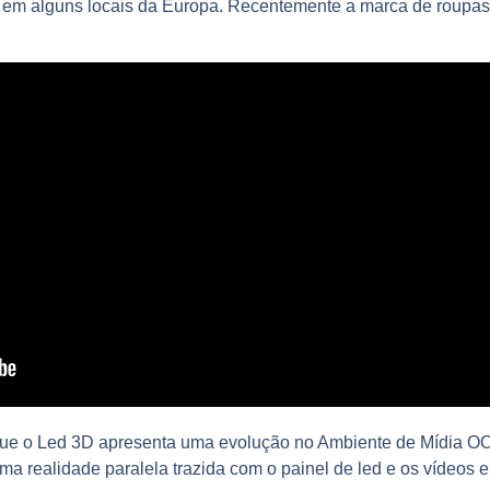
 e em alguns locais da Europa. Recentemente a marca de roup
 que o Led 3D apresenta uma evolução no Ambiente de Mídia OO
ma realidade paralela trazida com o painel de led e os vídeos 