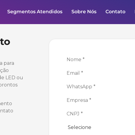
Segmentos Atendidos
Sobre Nós
Contato
to
a para
ação
 de LED ou
 prontos
mento
ontato