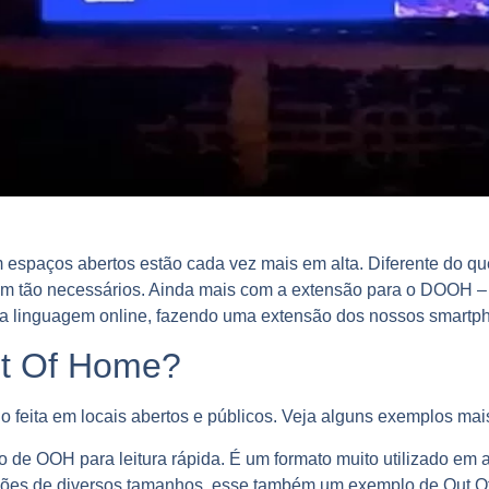
em espaços abertos estão cada vez mais em alta. Diferente do 
m tão necessários. Ainda mais com a extensão para o DOOH – D
 a linguagem online, fazendo uma extensão dos nossos smartp
ut Of Home?
o feita em locais abertos e públicos. Veja alguns exemplos ma
o de OOH para leitura rápida. É um formato muito utilizado em
ções de diversos tamanhos, esse também um exemplo de Out O