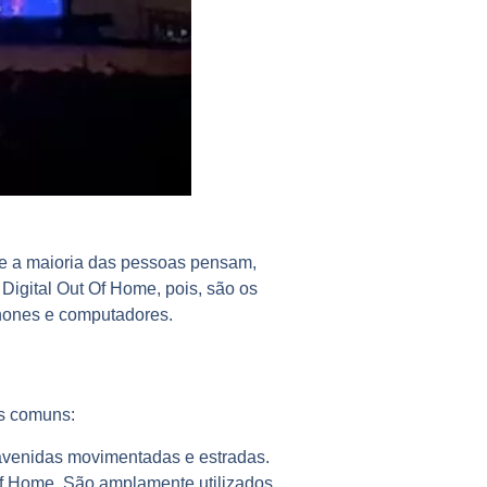
que a maioria das pessoas pensam,
igital Out Of Home, pois, são os
hones e computadores.
is comuns:
 avenidas movimentadas e estradas.
f Home. São amplamente utilizados