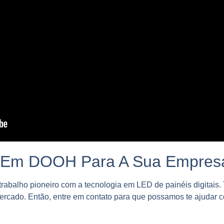
o Em DOOH Para A Sua Empres
rabalho pioneiro com a tecnologia em LED de painéis digitais
rcado. Então, entre em contato para que possamos te ajudar c