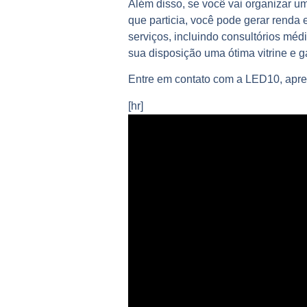
Além disso, se você vai organizar u
que particia, você pode gerar renda
serviços, incluindo consultórios méd
sua disposição uma ótima vitrine e g
Entre em contato com a LED10, apres
[hr]