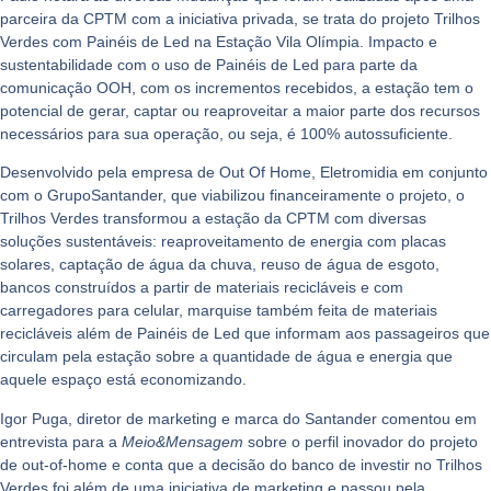
parceira da CPTM
com a iniciativa privada, se trata do projeto Trilhos
Verdes com Painéis de Led na Estação Vila Olímpia. Impacto e
sustentabilidade com o uso de Painéis de Led para parte da
comunicação OOH, com os i
ncrementos recebidos, a estação tem o
potencial de gerar, captar ou reaproveitar a maior parte dos recursos
necessários para sua operação, ou seja, é 100% autossuficiente.
Desenvolvido pela empresa de Out Of Home, Eletromidia em conjunto
com o GrupoSantander, que viabilizou financeiramente o projeto, o
Trilhos Verdes transformou a estação da CPTM com diversas
soluções sustentáveis: reaproveitamento de energia com placas
solares, captação de água da chuva, reuso de água de esgoto,
bancos construídos a partir de materiais recicláveis e com
carregadores para celular, marquise também feita de materiais
recicláveis além de Painéis de Led que informam aos passageiros que
circulam pela estação sobre a quantidade de água e energia que
aquele espaço está economizando.
Igor Puga, diretor de marketing e marca do Santander comentou em
entrevista para a
Meio&Mensagem
sobre o perfil inovador do projeto
de out-of-home e conta que a decisão do banco de investir no Trilhos
Verdes foi além de uma iniciativa de marketing e passou pela