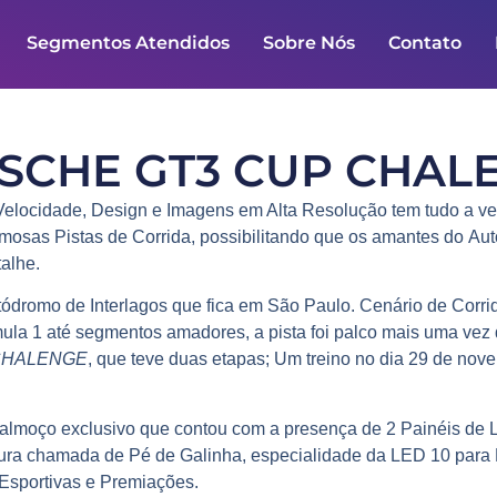
Segmentos Atendidos
Sobre Nós
Contato
SCHE GT3 CUP CHAL
 Velocidade, Design e Imagens em Alta Resolução
tem tudo a ve
famosas
Pistas de Corrida
, possibilitando que os amantes do
Aut
alhe.
ódromo de Interlagos
que fica em São Paulo. Cenário de
Corri
ula 1
até segmentos amadores, a pista foi palco mais uma vez
CHALENGE
, que teve duas etapas; Um treino no dia 29 de nov
m almoço exclusivo que contou com a presença de
2 Painéis de
tura chamada de
Pé de Galinha
, especialidade da
LED 10
para
Esportivas e Premiações
.