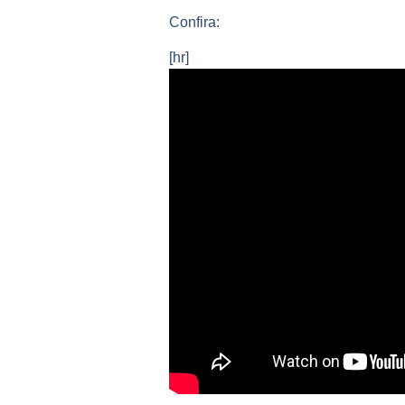
Confira:
[hr]