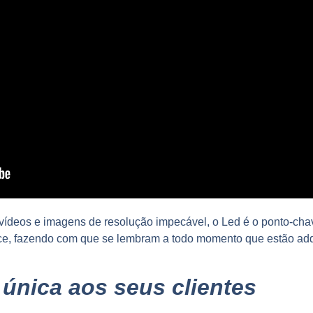
 vídeos e imagens de resolução impecável, o Led é o ponto-cha
ice, fazendo com que se lembram a todo momento que estão adq
única aos seus clientes