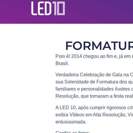
FORMATUR
Pois é! 2014 chegou ao fim e, já em
Brasil.
Verdadeira
Celebração de Gala
na C
sua
Solenidade de Formatura
dos q
familiares e personalidades ilustre
Resolução
, que tornaram a festa rea
A
LED 10
, após cumprir rigorosos cr
exibia
Vídeos em Alta Resolução
,
Vi
entusiasmada.