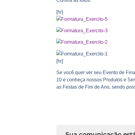
Confira as fotos:
[hr]
[hr]
Se você quer ver seu E
vento de Fin
10
e conheça nossos
Produtos e Ser
as
Festas de Fim de Ano
, sendo pos
Sua comunicação está