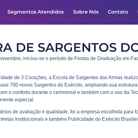
Segmentos Atendidos
Sobre Nós
Contato
A DE SARGENTOS DO
 novembro, iniciou-se o período de
Festas de Graduação
em
Fac
idade de 3 Corações, a
Escola de Sargentos das Armas
realiz
uase 700 novos
Sargentos do Exército
, ampliando sua estrutur
s com o conforto durante o cerimonial e também com o uso da
Tec
lmente especial.
itérios de avaliação e qualidade, foi a empresa escolhida para 
nhetas Institucionais
e também
Publicidade do
Exército Brasilei