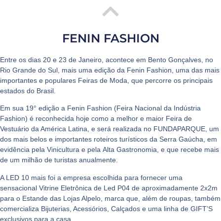
FENIN FASHION
Entre os dias 20 e 23 de Janeiro, acontece em
Bento Gonçalves
, no
Rio Grande do Sul, mais uma edição da
Fenin Fashion
, uma das mais
importantes e populares
Feiras de Moda
, que percorre os principais
estados do Brasil.
Em sua 19° edição a
Fenin Fashion (Feira Nacional da Indústria
Fashion)
é reconhecida hoje como a melhor e maior
Feira de
Vestuário da América Latina
, e será realizada no
FUNDAPARQUE
, um
dos mais belos e importantes roteiros turísticos da
Serra Gaúcha
, em
evidência pela
Vinicultura
e pela
Alta Gastronomia
, e que recebe mais
de um milhão de turistas anualmente.
A
LED 10
mais foi a empresa escolhida para fornecer uma
sensacional
Vitrine Eletrônica de Led
P04 de aproximadamente 2x2m
para o
Estande das Lojas Alpelo
, marca que, além de roupas, também
comercializa
Bijuterias, Acessórios, Calçados e uma linha de GIFT’S
exclusivos para a casa.