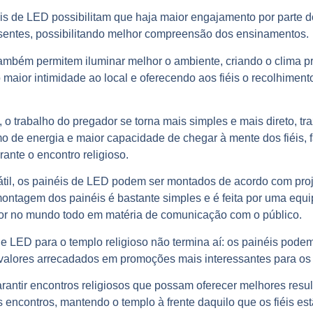
s de LED possibilitam que haja maior engajamento por parte dos
esentes, possibilitando melhor compreensão dos ensinamentos.
ambém permitem iluminar melhor o ambiente, criando o clima p
o maior intimidade ao local e oferecendo aos fiéis o recolhime
 o trabalho do pregador se torna mais simples e mais direto, t
mo de energia e maior capacidade de chegar à mente dos fiéis
ante o encontro religioso.
átil, os painéis de LED podem ser montados de acordo com proj
ntagem dos painéis é bastante simples e é feita por uma equi
or no mundo todo em matéria de comunicação com o público.
de LED
para o templo religioso não termina aí: os painéis pod
s valores arrecadados em promoções mais interessantes para os f
antir encontros religiosos que possam oferecer melhores result
s encontros, mantendo o templo à frente daquilo que os fiéis es