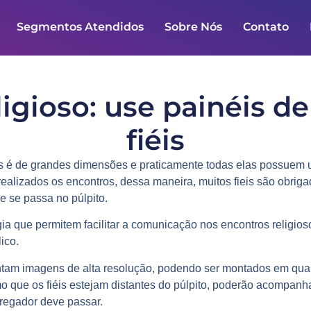
Segmentos Atendidos
Sobre Nós
Contato
ligioso: use painéis d
fiéis
cas é de grandes dimensões e praticamente todas elas possuem
alizados os encontros, dessa maneira, muitos fieis são obrigad
e se passa no púlpito.
a que permitem facilitar a comunicação nos encontros religio
ico.
entam imagens de alta resolução, podendo ser montados em qu
 que os fiéis estejam distantes do púlpito, poderão acompanha
regador deve passar.