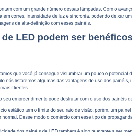
contam com um grande número dessas lâmpadas. Com o avanço
ja em corres, intensidade de luz e sincronia, podendo deixar u
imagens de alta-definição com esses painéis.
 de LED podem ser benéficos
tamos que você já consegue vislumbrar um pouco o potencial d
tulo nós listaremos algumas das vantagens de uso dos painéis,
mais clientes.
 o seu empreendimento pode desfrutar com o uso dos painéis d
o estático tem o limite do seu raio de visão, porém, um paine
 o normal. Desse modo o comércio com esse tipo de propagand
ticidade dos painéis de LED também é algo relevante a ser me