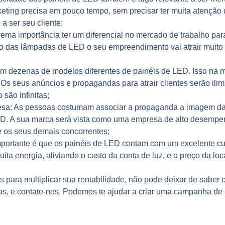
rketing precisa em pouco tempo, sem precisar ter muita atenção
a ser seu cliente;
rema importância ter um diferencial no mercado de trabalho pa
do das lâmpadas de LED o seu empreendimento vai atrair muito 
m dezenas de modelos diferentes de painéis de LED. Isso na m
. Os seus anúncios e propagandas para atrair clientes serão ili
são infinitas;
esa:
As pessoas costumam associar a propaganda a imagem da 
D. A sua marca será vista como uma empresa de alto desempen
e os seus demais concorrentes;
mportante é que os painéis de LED contam com um excelente cus
 energia, aliviando o custo da conta de luz, e o preço da loc
s para multiplicar sua rentabilidade, não pode deixar de saber
as, e contate-nos. Podemos te ajudar a criar uma campanha de 