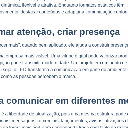
inâmica, flexível e atrativa.
Enquanto formatos estáticos têm l
imento, destacar conteúdos e adaptar a comunicação conforme
ar atenção, criar presença
cer mais”, q
uando bem aplicado, ele ajuda a construir presenç
 empresa mais visível. Uma vitrine digital pode valorizar pro
epção pode transmitir modernidade. Um projeto em um ponto d
u seja, o LED transforma a comunicação em parte do ambiente
ma como as pessoas percebem a marca.
ara comunicar em diferentes 
 a liberdade de atualização, pois u
ma mesma estrutura pode 
zonais, mensagens comerciais, lançamentos, avisos, ativações d
de forma mais ágil, sem depender da troca constante de materia