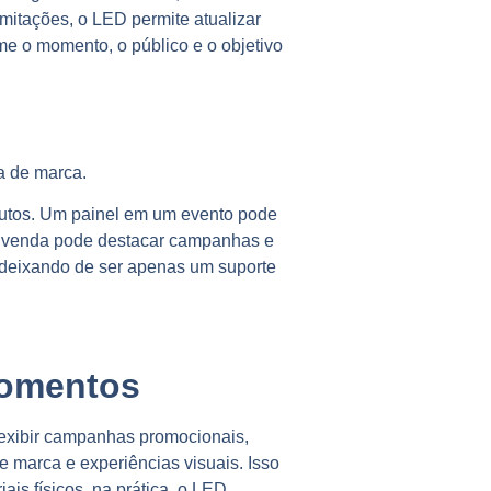
imitações, o LED permite atualizar
 o momento, o público e o objetivo
a de marca.
dutos. Um painel em um evento pode
e venda pode destacar campanhas e
deixando de ser apenas um suporte
momentos
exibir campanhas promocionais,
e marca e experiências visuais.
Isso
is físicos, n
a prática, o LED