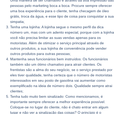
Uma maneira de ser chamativo é através da boa impressão das
pessoas pelo marketing boca a boca. Procure sempre oferecer
uma boa experiência para o cliente, tenha checagem de óleo
grátis, troca da água, e esse tipo de coisa para conquistar a sua
simpatia;
Tenha uma lojinha:
A lojinha segue o mesmo perfil da dica
número um, mas com um adento especial, porque com a lojinha
você não precisa limitar as suas vendas apenas para os
motoristas. Além de otimizar o serviço principal através de
outros produtos, a sua lojinha de conveniência pode vender
outros produtos para outras pessoas;
Mantenha seus funcionários bem instruídos:
Os funcionários
também são um ótimo chamativo para atrair clientes. Os
frentistas são a alma do seu negócio, se o serviço prestado por
eles tiver qualidade, tenha certeza que o número de motoristas
interessados em seu posto de gasolina vai aumentar como
exemplificado na ideia de número dois. Qualidade sempre atrai
clientes;
Tenha tudo muito bem sinalizado:
Como mencionamos, é
importante sempre oferecer a melhor experiência possível.
Coloque-se no lugar do cliente, não é chato entrar em algum
lugar e não ver a sinalização das coisas? O princípio é o