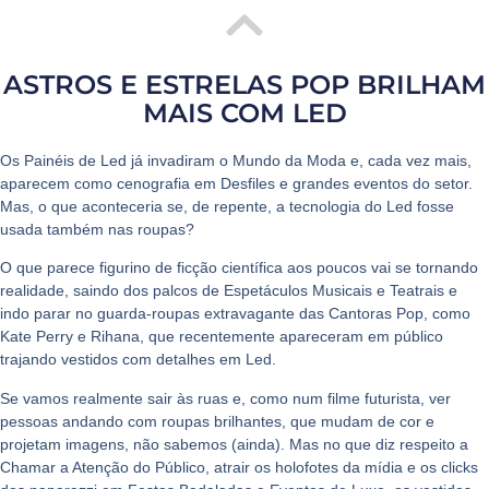
ASTROS E ESTRELAS POP BRILHAM
MAIS COM LED
Os
Painéis de Led
já invadiram o
Mundo da Moda
e, cada vez mais,
aparecem como cenografia em
Desfiles
e grandes eventos do setor.
Mas, o que aconteceria se, de repente, a tecnologia do Led fosse
usada também nas roupas?
O que parece figurino de ficção científica aos poucos vai se tornando
realidade, saindo dos palcos de
Espetáculos Musicais e Teatrais
e
indo parar no guarda-roupas extravagante das
Cantoras Pop
, como
Kate Perry
e
Rihana
, que recentemente apareceram em público
trajando vestidos com detalhes em Led.
Se vamos realmente sair às ruas e, como num filme futurista, ver
pessoas andando com roupas brilhantes, que mudam de cor e
projetam imagens, não sabemos (ainda). Mas no que diz respeito a
Chamar a Atenção do Público
, atrair os holofotes da mídia e os clicks