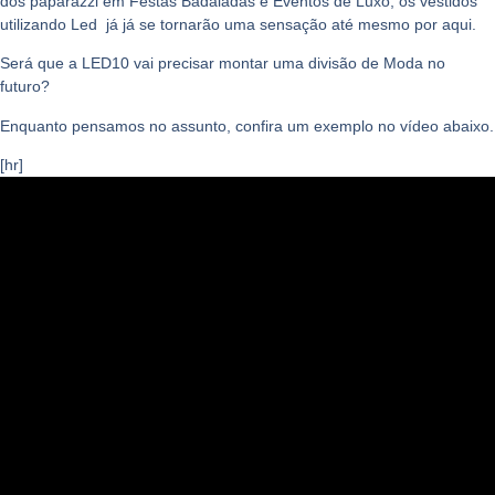
dos paparazzi em
Festas Badaladas e Eventos de Luxo
, os vestidos
utilizando Led já já se tornarão uma sensação até mesmo por aqui.
Será que a
LED10
vai precisar montar uma divisão de
Moda
no
futuro?
Enquanto pensamos no assunto, confira um exemplo no vídeo abaixo.
[hr]