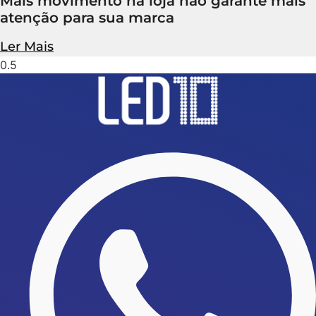
Mais movimento na loja não garante mais
atenção para sua marca
Ler Mais