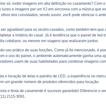
gine só, exibir imagens em alta definição no casamento? Com o 
e luzes e imagens por um VJ em sincronia com a música que es
 olhos dos convidados, sendo assim, você pode otimizar o am
 ser agradável para os recém-casados, como também tem que di
letar a história do casal. Já é tendência que o painel de led 
 dia cotidiano, ou mesmo em viagens que realizaram juntos.
o uso prático de suas funções. Como já foi mencionado, é poss
om o uso do painel, o ambiente automaticamente ganha uma a
oradores usem de suas habilidades para combinar imagens com
a e locação de telas e painéis de LED, a experiência no merca
 em um grande número de produtos oferecidos para locação.
monia e
festa de casamento
é sucesso garantido! Diferencie o se
(11) 2115-3091.