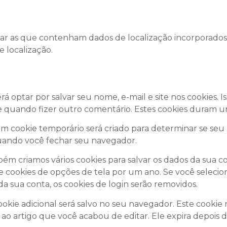
viar as que contenham dados de localização incorporados
e localização.
 optar por salvar seu nome, e-mail e site nos cookies. Is
 quando fizer outro comentário. Estes cookies duram u
um cookie temporário será criado para determinar se seu
uando você fechar seu navegador.
m criamos vários cookies para salvar os dados da sua con
s e cookies de opções de tela por um ano. Se você seleci
a sua conta, os cookies de login serão removidos.
ookie adicional será salvo no seu navegador. Este cooki
ao artigo que você acabou de editar. Ele expira depois de