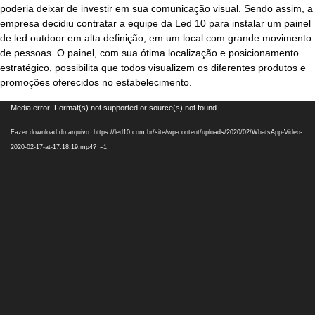
poderia deixar de investir em sua
comunicação visual
. Sendo assim, a
empresa decidiu contratar a equipe da Led 10 para
instalar um painel
de led
outdoor em alta definição, em um local com grande movimento
de pessoas. O painel, com sua ótima localização e posicionamento
estratégico, possibilita que todos visualizem os diferentes produtos e
promoções oferecidos no estabelecimento.
Tocador
Media error: Format(s) not supported or source(s) not found
de
Fazer download do arquivo: https://led10.com.br/site/wp-content/uploads/2020/02/WhatsApp-Video-
vídeo
2020-02-17-at-17.18.19.mp4?_=1