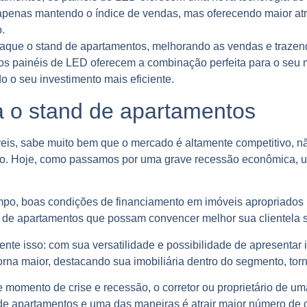
apenas mantendo o índice de vendas, mas oferecendo maior atra
.
aque o stand de apartamentos, melhorando as vendas e traze
, os painéis de LED oferecem a combinação perfeita para o seu
o o seu investimento mais eficiente.
a o stand de apartamentos
eis, sabe muito bem que o mercado é altamente competitivo,
o. Hoje, como passamos por uma grave recessão econômica, u
po, boas condições de financiamento em imóveis apropriados 
and de apartamentos que possam convencer melhor sua clientela 
te isso: com sua versatilidade e possibilidade de apresentar i
rna maior, destacando sua imobiliária dentro do segmento, torn
se momento de crise e recessão, o corretor ou proprietário de um
 de apartamentos e uma das maneiras é atrair maior número de c