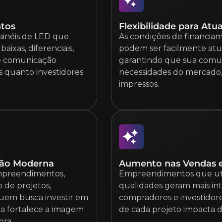
ntos
Flexibilidade para Atu
inéis de LED que
As condições de financia
ixas, diferenciais,
podem ser facilmente atua
de comunicação
garantindo que sua comun
 quanto investidores
necessidades do mercado, 
impressos.
ção Moderna
Aumento nas Vendas e
empreendimentos,
Empreendimentos que util
de projetos,
qualidades geram mais in
quem busca investir em
compradores e investidores.
da fortalece a imagem
de cada projeto impacta 
ora