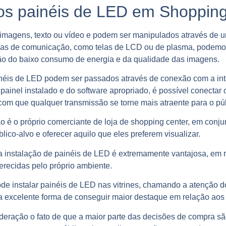
s painéis de LED em Shoppin
 imagens, texto ou vídeo e podem ser manipulados através de 
mas de comunicação, como telas de LCD ou de plasma, podemos
zão do baixo consumo de energia e da qualidade das imagens.
néis de LED podem ser passados através de conexão com a inte
ainel instalado e do software apropriado, é possível conectar o
 com que qualquer transmissão se torne mais atraente para o pú
 é o próprio comerciante de loja de shopping center, em conju
lico-alvo e oferecer aquilo que eles preferem visualizar.
a instalação de painéis de LED é extremamente vantajosa, em r
erecidas pelo próprio ambiente.
ode instalar painéis de LED nas vitrines, chamando a atenção d
a excelente forma de conseguir maior destaque em relação aos
deração o fato de que a maior parte das decisões de compra são