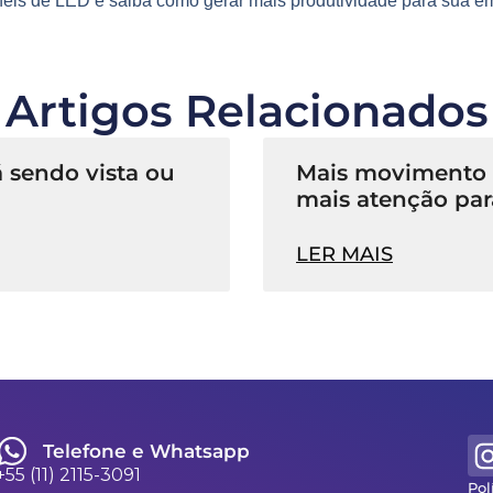
néis de LED
e saiba como gerar mais produtividade para sua e
Artigos Relacionados
 sendo vista ou
Mais movimento n
mais atenção par
LER MAIS
Telefone e Whatsapp
+55 (11) 2115-3091
Pol