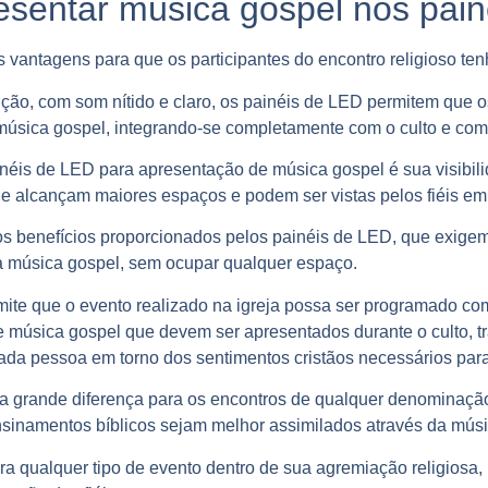
esentar música gospel nos pai
vantagens para que os participantes do encontro religioso ten
ição, com som nítido e claro, os painéis de LED permitem que o
úsica gospel, integrando-se completamente com o culto e com o
éis de LED para apresentação de música gospel é sua visibili
 alcançam maiores espaços e podem ser vistas pelos fiéis em q
os benefícios proporcionados pelos painéis de LED, que exig
da música gospel, sem ocupar qualquer espaço.
mite que o evento realizado na igreja possa ser programado c
 música gospel que devem ser apresentados durante o culto, t
 cada pessoa em torno dos sentimentos cristãos necessários para
 grande diferença para os encontros de qualquer denominação 
ensinamentos bíblicos sejam melhor assimilados através da músi
a qualquer tipo de evento dentro de sua agremiação religiosa